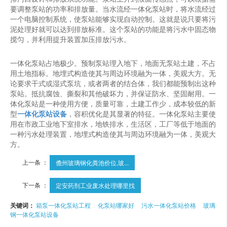
要调整泵站的功率和排放量。当水流经一体化泵站时，将水流经过
一个电脑控制系统，使泵站能够实现自动控制。这就是说只要将污
泥处理好就可以达到排放标准。这个泵站的功能是将污水中固态物
搅匀，并利用提升装置加压排放污水。
一体化泵站占地极少。预制泵站理入地下，地面无泵站土建，不占
用土地指标。地埋式构造使其与周边环境融为一体，美观大方。无
论要求干式或湿式泵坑，或者两者的结合体，我们都能预制出这种
泵站。抵抗腐蚀、撕裂和其他破坏力，并保证防水、坚固耐用。一
体化泵站是一种使用方便，质量可靠，土建工作少，成本较低的新
型
一体化泵站设备
，容积优化是其显著的特征。一体化泵站主要使
用在市政工业地下室排水，地铁排水，生活区，工厂等低于地面的
一种污水处理装置，地埋式构造使其与周边环境融为一体，美观大
方。
上一条 ：
儋州玻璃钢化粪池价位,玻...
下一条 ：
定安药剂工业废水处理哪里找
关键词：
箱泵一体化泵站工程
化泵站哪家好
污水一体化泵站价格
玻璃
钢一体化泵站设备