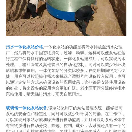
污水一体化泵站价格
,一体化泵站的功能是将污水排放至污水处理
厂，然后将污水中固态物搅匀，过滤，粉碎。这样可以使泵站在运
行过程中保持良好的运转状态。一体化泵站建成后，可以实现污水
处理厂、输油管道及其他管线的自动化控制。同时可以减少对环境
影响和维护费用。一体化泵站的分类比较多，在使用期间很灵活便
捷，用户可以按照操作需求来挑选合适型号的设备投入应用，也可
以通过定制的方式来确保设备的应用效果，这些都是安装使用设备
的好处，将来设备的应用也会更加广泛。老小区雨污分流终端排水
泵站使用，晴天强排污水，雨天自流雨水。
玻璃钢一体化泵站设备
,该泵站采用了的泵站管理系统，能够提高
泵站的安全性和稳定性，同时可以减少对环境的污染。在工作中，
可以实现对泵站水质和噪声进行自动监测，并且可以对泵站水体中
有害物质进行自动分类、筛选、控制。此外，该系统还具有一个的
排污口设计和排放系统功能。泵站上升到液面传感点，可以根据需