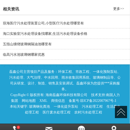
更多>>
相关资讯
琼海医疗污水处理装置公司,小型医疗污水处理哪里有
海口实验室污水处理设备找哪家,生活污水处理设备价格
五指山缠绕玻璃钢隔油池哪里有
临高污水池玻璃钢哪家优惠
磊鑫公司主营项目产品及服务：环保工程、市政工程、一体化预制泵站、
污水处理、大气治理、中水回用、雨水收集回用系统、玻璃钢制品等、公
司从研发、设计、制造、销售及安装调试、磊鑫环保为您提供***采购服
务。
CopyRight © 版权所有:
海南磊鑫环保科技有限公司
技术支持:
南国人力
集团
网站地图
XML
商情信息
备案号:
琼ICP备2022007967号-1
本站关键字:
玻璃钢化粪池
一体化提升泵站
污水处理工程
生活废水
处理工程
医疗废水处理工程
农村污水处理工程