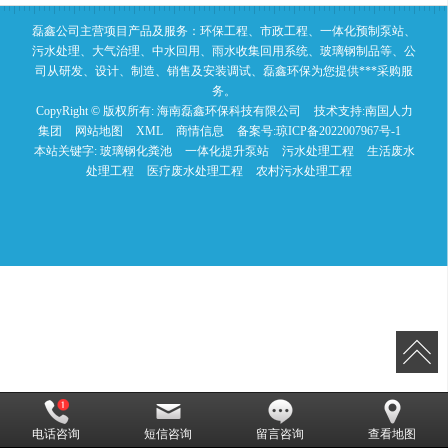
磊鑫公司主营项目产品及服务：环保工程、市政工程、一体化预制泵站、
污水处理、大气治理、中水回用、雨水收集回用系统、玻璃钢制品等、公
司从研发、设计、制造、销售及安装调试、磊鑫环保为您提供***采购服
务。
CopyRight © 版权所有:
海南磊鑫环保科技有限公司
技术支持:
南国人力
集团
网站地图
XML
商情信息
备案号:
琼ICP备2022007967号-1
本站关键字:
玻璃钢化粪池
一体化提升泵站
污水处理工程
生活废水
处理工程
医疗废水处理工程
农村污水处理工程
电话咨询
短信咨询
留言咨询
查看地图