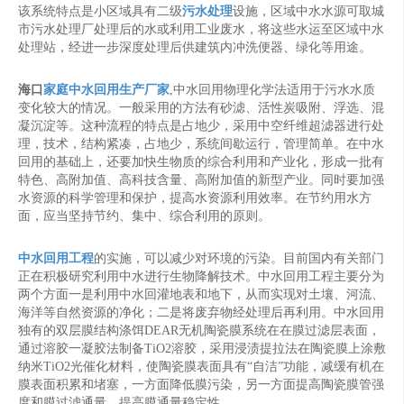
该系统特点是小区域具有二级
污水处理
设施，区域中水水源可取城
市污水处理厂处理后的水或利用工业废水，将这些水运至区域中水
处理站，经进一步深度处理后供建筑内冲洗便器、绿化等用途。
海口
家庭中水回用生产厂家
,中水回用物理化学法适用于污水水质
变化较大的情况。一般采用的方法有砂滤、活性炭吸附、浮选、混
凝沉淀等。这种流程的特点是占地少，采用中空纤维超滤器进行处
理，技术，结构紧凑，占地少，系统间歇运行，管理简单。在中水
回用的基础上，还要加快生物质的综合利用和产业化，形成一批有
特色、高附加值、高科技含量、高附加值的新型产业。同时要加强
水资源的科学管理和保护，提高水资源利用效率。在节约用水方
面，应当坚持节约、集中、综合利用的原则。
中水回用工程
的实施，可以减少对环境的污染。目前国内有关部门
正在积极研究利用中水进行生物降解技术。中水回用工程主要分为
两个方面一是利用中水回灌地表和地下，从而实现对土壤、河流、
海洋等自然资源的净化；二是将废弃物经处理后再利用。中水回用
独有的双层膜结构涤饵DEAR无机陶瓷膜系统在在膜过滤层表面，
通过溶胶一凝胶法制备TiO2溶胶，采用浸渍提拉法在陶瓷膜上涂敷
纳米TiO2光催化材料，使陶瓷膜表面具有“自洁”功能，减缓有机在
膜表面积累和堵塞，一方面降低膜污染，另一方面提高陶瓷膜管强
度和膜过滤通量，提高膜通量稳定性。