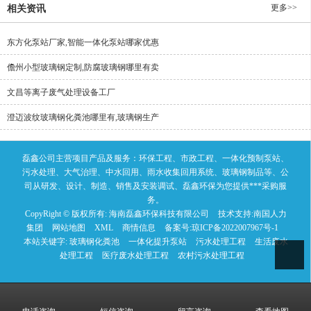
更多>>
相关资讯
东方化泵站厂家,智能一体化泵站哪家优惠
儋州小型玻璃钢定制,防腐玻璃钢哪里有卖
文昌等离子废气处理设备工厂
澄迈波纹玻璃钢化粪池哪里有,玻璃钢生产
磊鑫公司主营项目产品及服务：环保工程、市政工程、一体化预制泵站、
污水处理、大气治理、中水回用、雨水收集回用系统、玻璃钢制品等、公
司从研发、设计、制造、销售及安装调试、磊鑫环保为您提供***采购服
务。
CopyRight © 版权所有:
海南磊鑫环保科技有限公司
技术支持:
南国人力
集团
网站地图
XML
商情信息
备案号:
琼ICP备2022007967号-1
本站关键字:
玻璃钢化粪池
一体化提升泵站
污水处理工程
生活废水
处理工程
医疗废水处理工程
农村污水处理工程