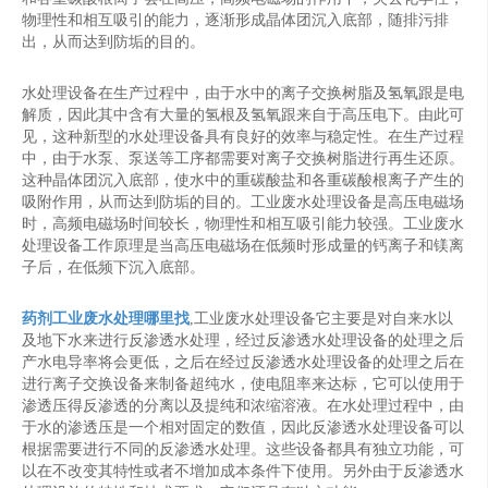
物理性和相互吸引的能力，逐渐形成晶体团沉入底部，随排污排
出，从而达到防垢的目的。
水处理设备在生产过程中，由于水中的离子交换树脂及氢氧跟是电
解质，因此其中含有大量的氢根及氢氧跟来自于高压电下。由此可
见，这种新型的水处理设备具有良好的效率与稳定性。在生产过程
中，由于水泵、泵送等工序都需要对离子交换树脂进行再生还原。
这种晶体团沉入底部，使水中的重碳酸盐和各重碳酸根离子产生的
吸附作用，从而达到防垢的目的。工业废水处理设备是高压电磁场
时，高频电磁场时间较长，物理性和相互吸引能力较强。工业废水
处理设备工作原理是当高压电磁场在低频时形成量的钙离子和镁离
子后，在低频下沉入底部。
药剂工业废水处理哪里找
,工业废水处理设备它主要是对自来水以
及地下水来进行反渗透水处理，经过反渗透水处理设备的处理之后
产水电导率将会更低，之后在经过反渗透水处理设备的处理之后在
进行离子交换设备来制备超纯水，使电阻率来达标，它可以使用于
渗透压得反渗透的分离以及提纯和浓缩溶液。在水处理过程中，由
于水的渗透压是一个相对固定的数值，因此反渗透水处理设备可以
根据需要进行不同的反渗透水处理。这些设备都具有独立功能，可
以在不改变其特性或者不增加成本条件下使用。另外由于反渗透水