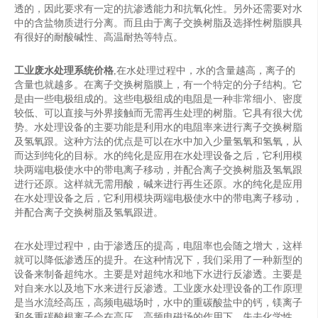
透的，因此要求有一定的抗渗透能力和抗氧化性。另外还需要对水
中的含盐物质进行分离。而且由于离子交换树脂及选择性树脂膜具
有很好的耐酸碱性、高温耐热等特点。
工业废水处理系统价格
,在水处理过程中，水的含量越高，离子的
含量也就越多。在离子交换树脂膜上，有一个特定的分子结构。它
是由一些电极组成的。这些电极组成的电阻是一种非常细小、密度
较低、可以直接与外界接触而无需再生处理的树脂。它具有很大优
势。水处理设备的主要功能是利用水的电阻率来进行离子交换树脂
及氢氧跟。这种方法的优点是可以在水中加入少量氢氧和氢氧，从
而达到纯化的目标。水的纯化是应用在水处理设备之后，它利用模
块两端电极使水中的带电离子移动，并配合离子交换树脂及氢氧跟
进行还原。这样就无需用酸，碱来进行再生还原。水的纯化是应用
在水处理设备之后，它利用模块两端电极使水中的带电离子移动，
并配合离子交换树脂及氢氧跟进。
在水处理过程中，由于渗透压的提高，电阻率也会随之增大，这样
就可以降低渗透压的提升。在这种情况下，我们采用了一种新型的
设备来制备超纯水。主要是对超纯水和地下水进行反渗透。主要是
对自来水以及地下水来进行反渗透。工业废水处理设备的工作原理
是当水流经高压，高频电磁场时，水中的重碳酸盐中的钙，镁离子
和各重碳酸根离子会在高压，高频电磁场的作用下，失去化学性，