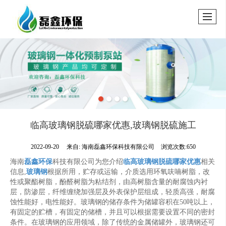
临高玻璃钢脱硫哪家优惠,玻璃钢脱硫施工
2022-09-20
来自:
海南磊鑫环保科技有限公司
浏览次数:650
海南
磊鑫环保
科技有限公司为您介绍
临高玻璃钢脱硫哪家优惠
相关
信息,
玻璃钢
根据所用，贮存或运输，介质选用环氧呋喃树脂，改
性或聚酯树脂，酚醛树脂为粘结剂，由高树脂含量的耐腐蚀内衬
层，防渗层，纤维缠绕加强层及外表保护层组成，轻质高强，耐腐
蚀性能好，电性能好。玻璃钢的储存条件为储罐容积在50吨以上，
有固定的贮槽，有固定的储槽，并且可以根据需要设置不同的密封
条件。在玻璃钢的应用领域，除了传统的金属储罐外，玻璃钢还可