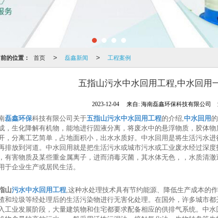
当前的位置：
首页
磊鑫新闻
工程案例
>
>
五指山污水中水回用工程,中水回用
2023-12-04
来自:
海南磊鑫环保科技有限公司
南
磊鑫环保
科技有限公司关于
五指山污水中水回用工程
的介绍,
中水回用
的
成，生化降解有机物，能地进行固液分离，将废水中的悬浮物质，胶体物
开，分离工艺简单，占地面积小，出水水质好。中水回用是将生活污水进
再排放到河道。中水回用就是把生活污水或城市污水或工业废水经过深度
，有害物质及某些重金属离子，进而消毒灭菌，其水体无色，，水质清澈
用于企业生产或居民生活。
指山
污水中水回用工程
,这种水处理技术具有节约能源、降低生产成本的
渣和垃圾等经处理后的生活污染物进行无害化处理。在国外，许多城市都
入工业发展阶段，大量建筑物和住宅都要求配备相应的供排气系统。中水