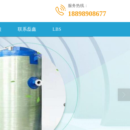
服务热线：
18898908677
馈
联系磊鑫
LBS