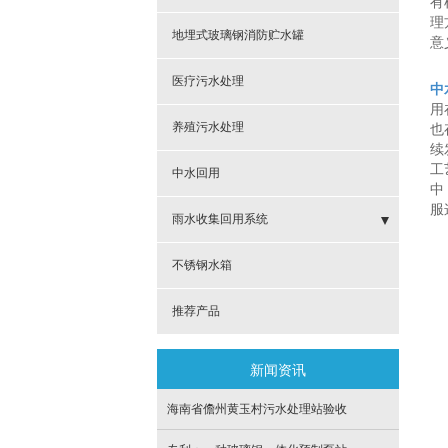
有
理
地埋式玻璃钢消防贮水罐
意
医疗污水处理
中
用
养殖污水处理
也
续
工
中水回用
中
服
雨水收集回用系统
- 玻璃钢雨水收集池
不锈钢水箱
推荐产品
新闻资讯
海南省儋州黄玉村污水处理站验收