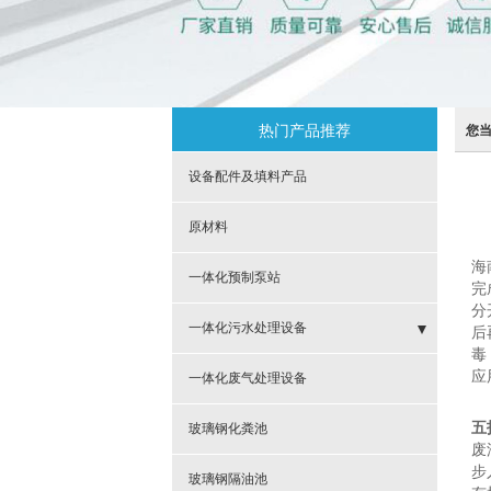
热门产品推荐
您
设备配件及填料产品
原材料
海
一体化预制泵站
完
分
一体化污水处理设备
后
毒
应
- 槟榔、制药、橡胶污水处理
一体化废气处理设备
- 餐饮污水处理
五
玻璃钢化粪池
废
步
- 城镇污水处理
玻璃钢隔油池