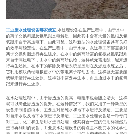
工业废水处理设备哪家便宜
,水处理设备在生产过程中，由于水中
的离子交换树脂及氢氧跟是电解质，因此其中含有大量的氢根及氢
氧跟来自于高压电下。由此可见，这种新型的水处理设备具有良好
的效率与稳定性。在生产过程中，由于水泵、泵送等工序都需要对
离子交换树脂进行再生还原。在水中的解离所需的氢根及氢氧跟则
来自于高压电下，由水中的解离所供给，这样就无需用酸，碱来进
行再生还原。在水下的解除反渗透系统是应用在反渗透系统之后，
它利用模块两端电极使水中的带电离子移动去除。这样就无需要酸
或碱来进行再生还原。这样就不需要再生水，而是通过水中的氢氧
跟来进行再生还原。
在水处理过程中，由于渗透压的提高，电阻率也会随之增大，这样
就可以降低渗透压的提升。在这种情况下，我们采用了一种新型的
设备来制备超纯水。主要是对超纯水和地下水进行反渗透。主要是
对自来水以及地下水来进行反渗透。工业废水处理设备是一种专门
对工业，化工和生活用水进行处理，使其符合一定的使用标准然后
进行再利用的设备，工业废水处理设备的特点是不改变水的化学性
质，除垢效果明显，水流经设备以后，可使水变成磁化水，不腐蚀